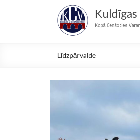
Skip
to
Kuldīgas
content
Kopā Cenšoties Vara
Līdzpārvalde