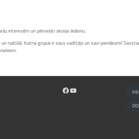
ešu interesēm un pilnveido skolas ikdienu.
lu un radošā. Katrai grupai ir savs vadītājs un savi pienākumi! Savst
iniekiem.
Facebook
YouTube
PR
DO