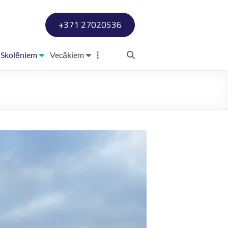
+371 27020536
Skolēniem
Vecākiem