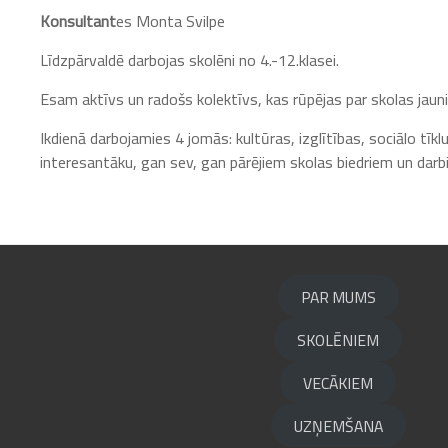
Konsultant
es Monta Svilpe
Līdzpārvaldē darbojas skolēni no 4.-12.klasei.
Esam aktīvs un radošs kolektīvs, kas rūpējas par skolas jauni
Ikdienā darbojamies 4 jomās: kultūras, izglītības, sociālo tīk
interesantāku, gan sev, gan pārējiem skolas biedriem un darb
PAR MUMS
SKOLĒNIEM
VECĀKIEM
UZŅEMŠANA