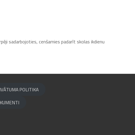
arpēji sadarbojoties, cenšamies padarīt skolas ikdienu
IVĀTUMA POLITIKA
KUMENTI