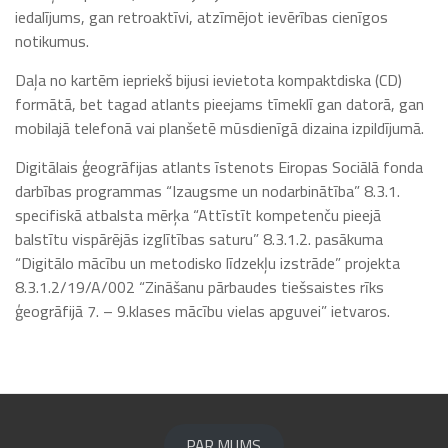
iedalījums, gan retroaktīvi, atzīmējot ievērības cienīgos
notikumus.
Daļa no kartēm iepriekš bijusi ievietota kompaktdiska (CD)
formātā, bet tagad atlants pieejams tīmeklī gan datorā, gan
mobilajā telefonā vai planšetē mūsdienīgā dizaina izpildījumā.
Digitālais ģeogrāfijas atlants īstenots Eiropas Sociālā fonda
darbības programmas “Izaugsme un nodarbinātība” 8.3.1.
specifiskā atbalsta mērķa “Attīstīt kompetenču pieejā
balstītu vispārējās izglītības saturu” 8.3.1.2. pasākuma
“Digitālo mācību un metodisko līdzekļu izstrāde” projekta
8.3.1.2/19/A/002 “Zināšanu pārbaudes tiešsaistes rīks
ģeogrāfijā 7. – 9.klases mācību vielas apguvei” ietvaros.
PAR MUMS