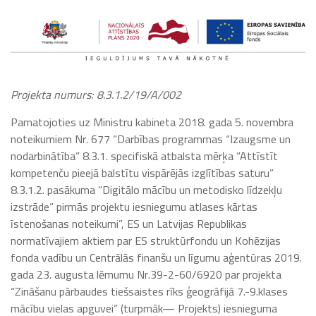
Projekta numurs: 8.3.1.2/19/A/002
Pamatojoties uz Ministru kabineta 2018. gada 5. novembra
noteikumiem Nr. 677 “Darbības programmas “Izaugsme un
nodarbinātība” 8.3.1. specifiskā atbalsta mērķa “Attīstīt
kompetenču pieejā balstītu vispārējās izglītības saturu”
8.3.1.2. pasākuma “Digitālo mācību un metodisko līdzekļu
izstrāde” pirmās projektu iesniegumu atlases kārtas
īstenošanas noteikumi”, ES un Latvijas Republikas
normatīvajiem aktiem par ES struktūrfondu un Kohēzijas
fonda vadību un Centrālās finanšu un līgumu aģentūras 2019.
gada 23. augusta lēmumu Nr.39-2-60/6920 par projekta
“Zināšanu pārbaudes tiešsaistes rīks ģeogrāfijā 7.-9.klases
mācību vielas apguvei” (turpmāk— Projekts) iesnieguma