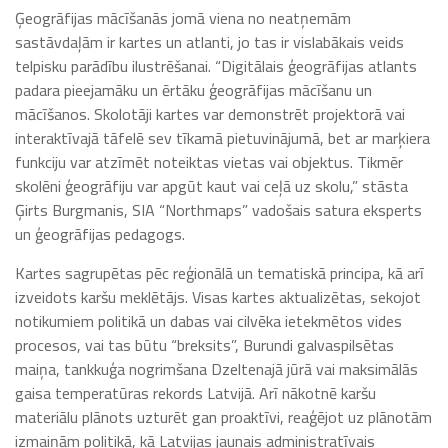
Ģeogrāfijas mācīšanās jomā viena no neatņemām
sastāvdaļām ir kartes un atlanti, jo tas ir vislabākais veids
telpisku parādību ilustrēšanai. “Digitālais ģeogrāfijas atlants
padara pieejamāku un ērtāku ģeogrāfijas mācīšanu un
mācīšanos. Skolotāji kartes var demonstrēt projektorā vai
interaktīvajā tāfelē sev tīkamā pietuvinājumā, bet ar marķiera
funkciju var atzīmēt noteiktas vietas vai objektus. Tikmēr
skolēni ģeogrāfiju var apgūt kaut vai ceļā uz skolu,” stāsta
Ģirts Burgmanis, SIA “Northmaps” vadošais satura eksperts
un ģeogrāfijas pedagogs.
Kartes sagrupētas pēc reģionālā un tematiskā principa, kā arī
izveidots karšu meklētājs. Visas kartes aktualizētas, sekojot
notikumiem politikā un dabas vai cilvēka ietekmētos vides
procesos, vai tas būtu “breksits”, Burundi galvaspilsētas
maiņa, tankkuģa nogrimšana Dzeltenajā jūrā vai maksimālās
gaisa temperatūras rekords Latvijā. Arī nākotnē karšu
materiālu plānots uzturēt gan proaktīvi, reaģējot uz plānotām
izmaiņām politikā, kā Latvijas jaunais administratīvais