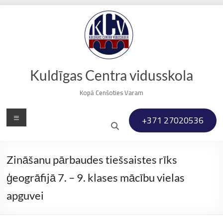
Skip
to
content
Kuldīgas Centra vidusskola
Kopā Cenšoties Varam
Menu
+371 27020536
Zināšanu pārbaudes tiešsaistes rīks
ģeogrāfijā 7. – 9. klases mācību vielas
apguvei