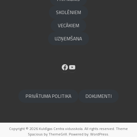
SKOLĒNIEM
VECĀKIEM
UZŅEMŠANA
Facebook
YouTube
PRIVĀTUMA POLITIKA
DOKUMENTI
Copyright © 2026
Kuldīgas Centra vidusskola
. All rights reserved. Theme
Spacious
by ThemeGrill. Powered by:
WordPress
.