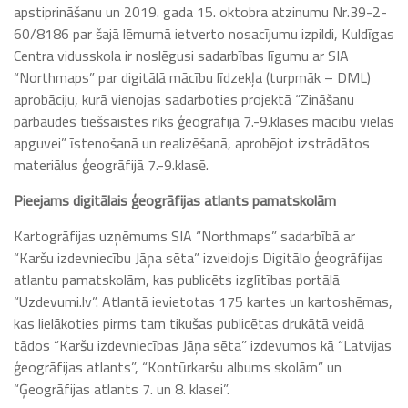
apstiprināšanu un 2019. gada 15. oktobra atzinumu Nr.39-2-
60/8186 par šajā lēmumā ietverto nosacījumu izpildi, Kuldīgas
Centra vidusskola ir noslēgusi sadarbības līgumu ar SIA
“Northmaps” par digitālā mācību līdzekļa (turpmāk – DML)
aprobāciju, kurā vienojas sadarboties projektā “Zināšanu
pārbaudes tiešsaistes rīks ģeogrāfijā 7.-9.klases mācību vielas
apguvei” īstenošanā un realizēšanā, aprobējot izstrādātos
materiālus ģeogrāfijā 7.-9.klasē.
Pieejams digitālais ģeogrāfijas atlants pamatskolām
Kartogrāfijas uzņēmums SIA “Northmaps” sadarbībā ar
“Karšu izdevniecību Jāņa sēta” izveidojis Digitālo ģeogrāfijas
atlantu pamatskolām, kas publicēts izglītības portālā
“Uzdevumi.lv”. Atlantā ievietotas 175 kartes un kartoshēmas,
kas lielākoties pirms tam tikušas publicētas drukātā veidā
tādos “Karšu izdevniecības Jāņa sēta” izdevumos kā “Latvijas
ģeogrāfijas atlants”, “Kontūrkaršu albums skolām” un
“Ģeogrāfijas atlants 7. un 8. klasei”.