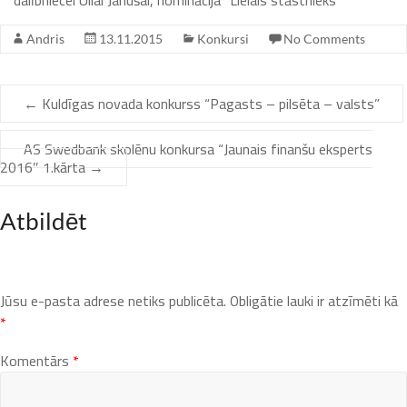
dalībniecei Ullai Janušai, nominācija “Lielais stāstnieks”
Andris
13.11.2015
Konkursi
No Comments
←
Kuldīgas novada konkurss “Pagasts – pilsēta – valsts”
AS Swedbank skolēnu konkursa “Jaunais finanšu eksperts
2016″ 1.kārta
→
Atbildēt
Jūsu e-pasta adrese netiks publicēta.
Obligātie lauki ir atzīmēti kā
*
Komentārs
*