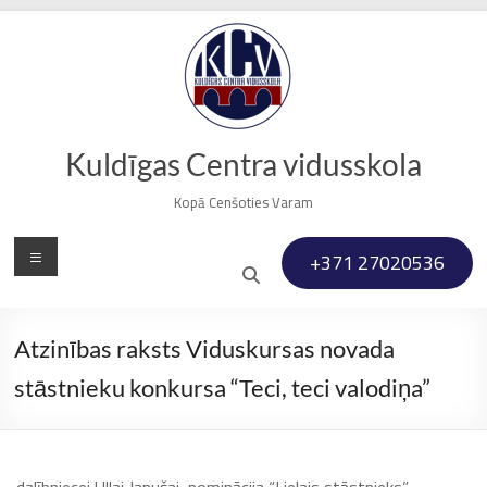
Skip
to
content
Kuldīgas Centra vidusskola
Kopā Cenšoties Varam
Menu
+371 27020536
Atzinības raksts Viduskursas novada
stāstnieku konkursa “Teci, teci valodiņa”