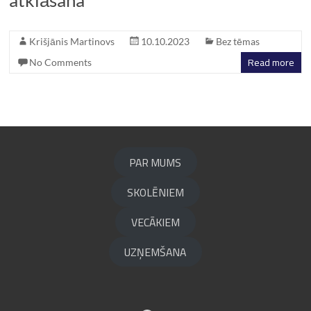
atklāšana
Krišjānis Martinovs
10.10.2023
Bez tēmas
Read more
No Comments
PAR MUMS
SKOLĒNIEM
VECĀKIEM
UZŅEMŠANA