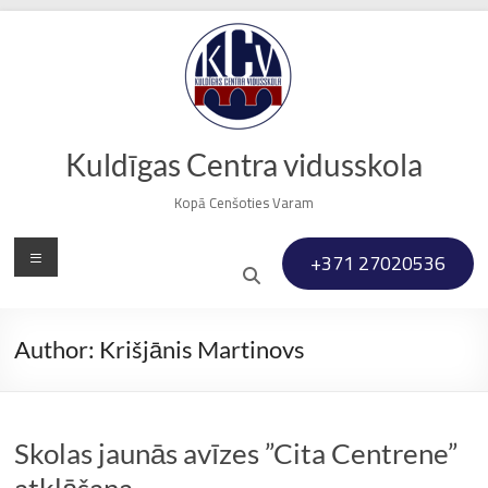
Skip
to
content
Kuldīgas Centra vidusskola
Kopā Cenšoties Varam
Menu
+371 27020536
Author:
Krišjānis Martinovs
Skolas jaunās avīzes ”Cita Centrene”