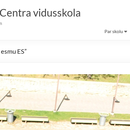
 Centra vidusskola
m
Par skolu
S esmu ES”