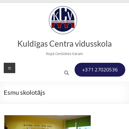
Skip
to
content
Kuldīgas Centra vidusskola
Kopā Cenšoties Varam
Menu
+371 27020536
Esmu skolotājs