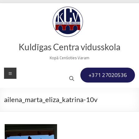
Skip
to
content
Kuldīgas Centra vidusskola
Kopā Cenšoties Varam
Menu
+371 27020536
ailena_marta_eliza_katrina-10v