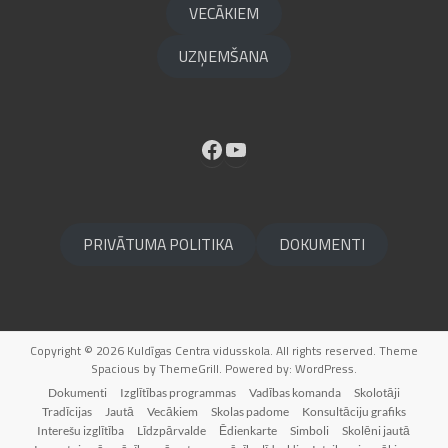
VECĀKIEM
UZŅEMŠANA
Facebook
YouTube
PRIVĀTUMA POLITIKA
DOKUMENTI
Copyright © 2026
Kuldīgas Centra vidusskola
. All rights reserved. Theme
Spacious
by ThemeGrill. Powered by:
WordPress
.
Dokumenti
Izglītības programmas
Vadības komanda
Skolotāji
Tradīcijas
Jautā
Vecākiem
Skolas padome
Konsultāciju grafiks
Interešu izglītība
Līdzpārvalde
Ēdienkarte
Simboli
Skolēni jautā