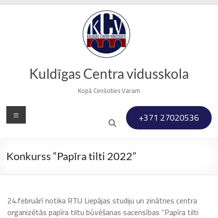
Skip
to
content
Kuldīgas Centra vidusskola
Kopā Cenšoties Varam
Menu
+371 27020536
Konkurss “Papīra tilti 2022”
24.februārī notika RTU Liepājas studiju un zinātnes centra
organizētās papīra tiltu būvēšanas sacensības “Papīra tilti