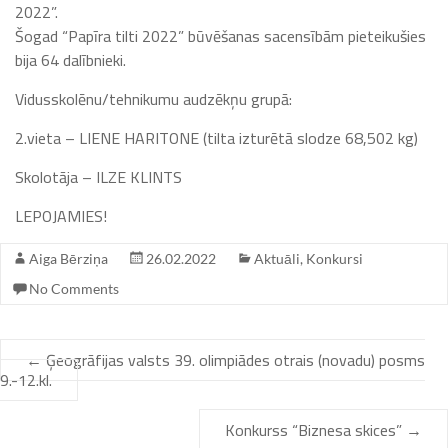
2022”.
Šogad “Papīra tilti 2022” būvēšanas sacensībām pieteikušies
bija 64 dalībnieki.
Vidusskolēnu/tehnikumu audzēkņu grupā:
2.vieta – LIENE HARITONE (tilta izturētā slodze 68,502 kg)
Skolotāja – ILZE KLINTS
LEPOJAMIES!
Aiga Bērziņa
26.02.2022
Aktuāli
,
Konkursi
No Comments
←
Ģeogrāfijas valsts 39. olimpiādes otrais (novadu) posms
9.-12.kl.
Konkurss “Biznesa skices”
→