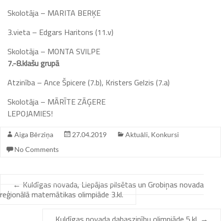
Skolotāja – MARITA BERĶE
3.vieta – Edgars Haritons (11.v)
Skolotāja – MONTA SVILPE
7.-8.klašu grupā
Atzinība – Ance Špicere (7.b), Kristers Gelzis (7.a)
Skolotāja – MĀRĪTE ZĀĢERE
LEPOJAMIES!
Aiga Bērziņa
27.04.2019
Aktuāli
,
Konkursi
No Comments
←
Kuldīgas novada, Liepājas pilsētas un Grobiņas novada
reģionālā matemātikas olimpiāde 3.kl.
Kuldīgas novada dabaszinību olimpiāde 5.kl.
→