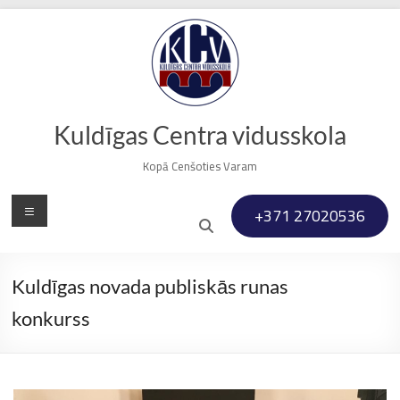
Skip
to
content
Kuldīgas Centra vidusskola
Kopā Cenšoties Varam
Menu
+371 27020536
Kuldīgas novada publiskās runas
konkurss