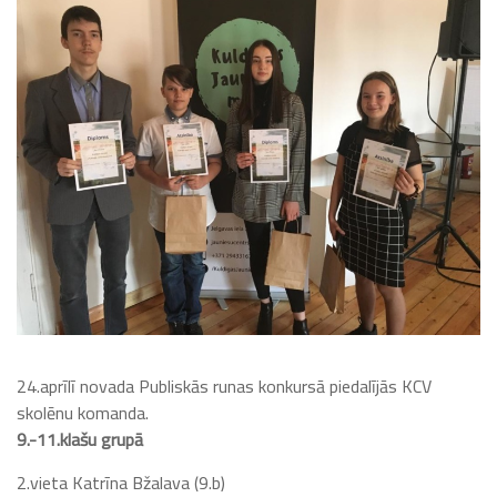
24.aprīlī novada Publiskās runas konkursā piedalījās KCV
skolēnu komanda.
9.-11.klašu grupā
2.vieta Katrīna Bžalava (9.b)