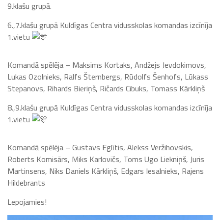
9.klašu grupā.
6.,7.klašu grupā Kuldīgas Centra vidusskolas komandas izcīnīja
1.vietu
Komandā spēlēja – Maksims Kortaks, Andžejs Jevdokimovs,
Lukas Ozolnieks, Ralfs Šternbergs, Rūdolfs Šenhofs, Lūkass
Stepanovs, Rihards Bieriņš, Ričards Cibuks, Tomass Kārkliņš
8.,9.klašu grupā Kuldīgas Centra vidusskolas komandas izcīnīja
1.vietu
Komandā spēlēja – Gustavs Eglītis, Alekss Veržihovskis,
Roberts Komisārs, Miks Karlovičs, Toms Ugo Liekniņš, Juris
Martinsens, Niks Daniels Kārkliņš, Edgars Iesalnieks, Rajens
Hildebrants
Lepojamies!