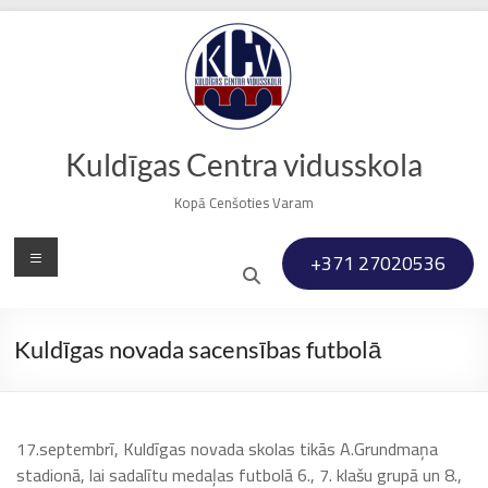
Skip
to
content
Kuldīgas Centra vidusskola
Kopā Cenšoties Varam
Menu
+371 27020536
Kuldīgas novada sacensības futbolā
17.septembrī, Kuldīgas novada skolas tikās A.Grundmaņa
stadionā, lai sadalītu medaļas futbolā 6., 7. klašu grupā un 8.,