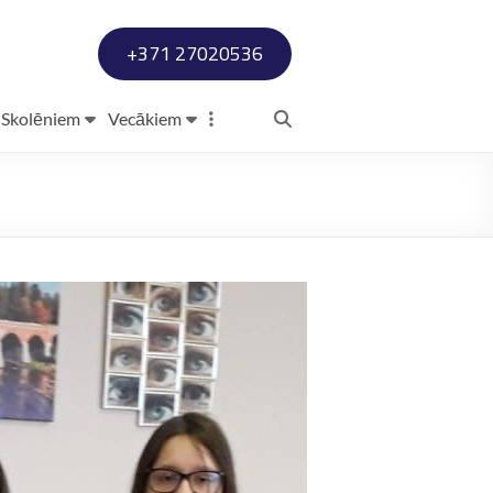
+371 27020536
Skolēniem
Vecākiem