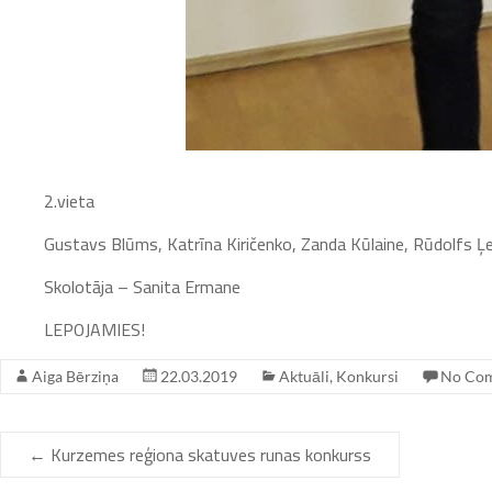
2.vieta
Gustavs Blūms, Katrīna Kiričenko, Zanda Kūlaine, Rūdolfs 
Skolotāja – Sanita Ermane
LEPOJAMIES!
Aiga Bērziņa
22.03.2019
Aktuāli
,
Konkursi
No Co
←
Kurzemes reģiona skatuves runas konkurss