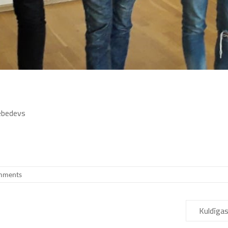
Ļebedevs
mments
Kuldīgas