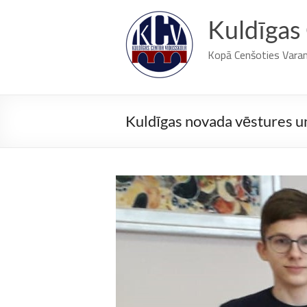
Skip
to
Kuldīgas
content
Kopā Cenšoties Vara
Kuldīgas novada vēstures un 