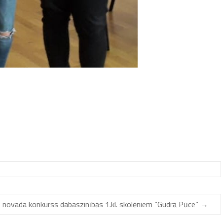
 novada konkurss dabaszinībās 1.kl. skolēniem “Gudrā Pūce”
→