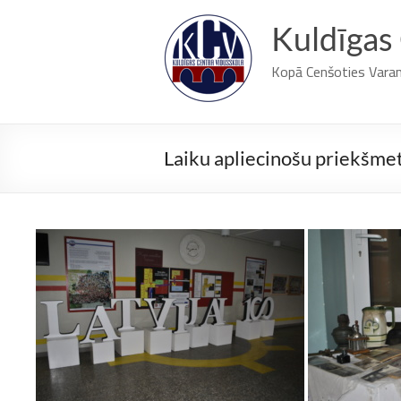
Skip
to
Kuldīgas
content
Kopā Cenšoties Vara
Laiku apliecinošu priekšmet