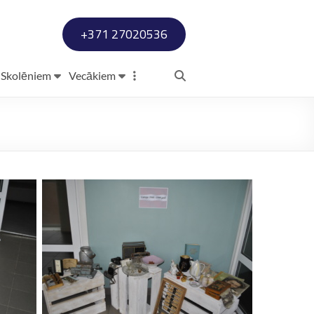
+371 27020536
Skolēniem
Vecākiem