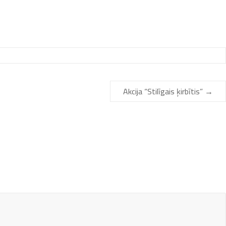
Akcija “Stilīgais ķirbītis”
→