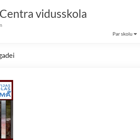
 Centra vidusskola
m
Par skolu
tgadei