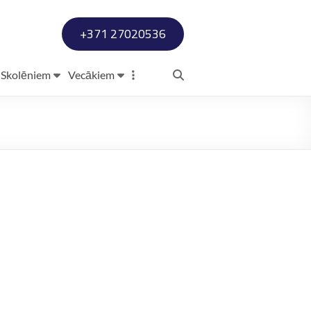
+371 27020536
Skolēniem
Vecākiem