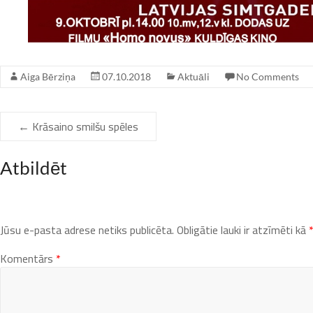
Aiga Bērziņa
07.10.2018
Aktuāli
No Comments
←
Krāsaino smilšu spēles
Atbildēt
Jūsu e-pasta adrese netiks publicēta.
Obligātie lauki ir atzīmēti kā
Komentārs
*