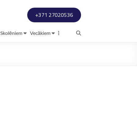
+371 27020536
Skolēniem
Vecākiem