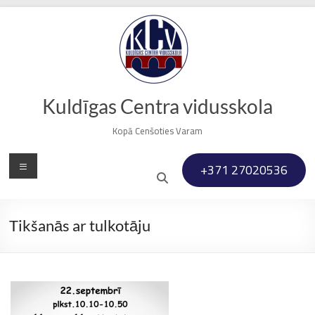
Skip
to
content
Kuldīgas Centra vidusskola
Kopā Cenšoties Varam
Menu
+371 27020536
Tikšanās ar tulkotāju