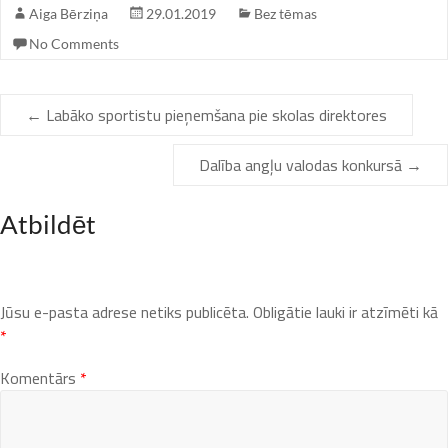
Aiga Bērziņa
29.01.2019
Bez tēmas
No Comments
←
Labāko sportistu pieņemšana pie skolas direktores
Dalība angļu valodas konkursā
→
Atbildēt
Jūsu e-pasta adrese netiks publicēta.
Obligātie lauki ir atzīmēti kā
*
Komentārs
*