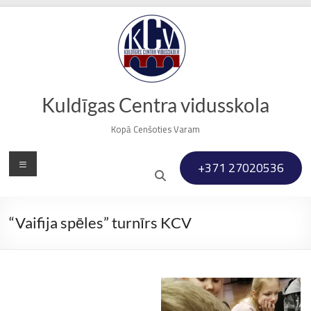
Skip
to
content
Kuldīgas Centra vidusskola
Kopā Cenšoties Varam
Menu
+371 27020536
“Vaifija spēles” turnīrs KCV