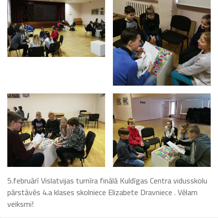
5.februārī Vislatvijas turnīra finālā Kuldīgas Centra vidusskolu
pārstāvēs 4.a klases skolniece Elizabete Dravniece . Vēlam
veiksmi!