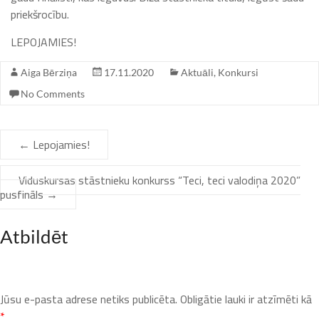
priekšrocību.
LEPOJAMIES!
Aiga Bērziņa
17.11.2020
Aktuāli
,
Konkursi
No Comments
←
Lepojamies!
Viduskursas stāstnieku konkurss “Teci, teci valodiņa 2020”
pusfināls
→
Atbildēt
Jūsu e-pasta adrese netiks publicēta.
Obligātie lauki ir atzīmēti kā
*