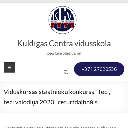
Skip
to
content
Kuldīgas Centra vidusskola
Kopā Cenšoties Varam
Menu
+371 27020536
Viduskursas stāstnieku konkurss “Teci,
teci valodiņa 2020” ceturtdaļfināls