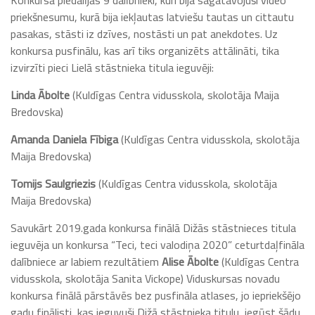
Konkursā piedalījās 9 dalībnieki, kuri bija sagatavojuši video
priekšnesumu, kurā bija iekļautas latviešu tautas un cittautu
pasakas, stāsti iz dzīves, nostāsti un pat anekdotes. Uz
konkursa pusfinālu, kas arī tiks organizēts attālināti, tika
izvirzīti pieci Lielā stāstnieka titula ieguvēji:
Linda Ābolte
(Kuldīgas Centra vidusskola, skolotāja Maija
Bredovska)
Amanda Daniela Fībiga
(Kuldīgas Centra vidusskola, skolotāja
Maija Bredovska)
Tomijs Saulgriezis
(Kuldīgas Centra vidusskola, skolotāja
Maija Bredovska)
Savukārt 2019.gada konkursa finālā Dižās stāstnieces titula
ieguvēja un konkursa “Teci, teci valodiņa 2020” ceturtdaļfināla
dalībniece ar labiem rezultātiem
Alise Ābolte
(Kuldīgas Centra
vidusskola, skolotāja Sanita Vickope) Viduskursas novadu
konkursa finālā pārstāvēs bez pusfināla atlases, jo iepriekšējo
gadu finālisti, kas ieguvuši Dižā stāstnieka titulu, iegūst šādu