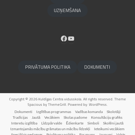
UZŅEMŠANA
Facebook
YouTube
PRIVĀTUMA POLITIKA
DOKUMENTI
Copyright © 2026
Kuldīgas Centra vidusskola
. All rights reserved. Theme
Spacious
by ThemeGrill. Powered by:
WordPress
.
Dokumenti
Izglītības programmas
Vadības komanda
Skolotāji
Tradīcijas
Jautā
Vecākiem
Skolas padome
Konsultāciju grafiks
Interešu izglītība
Līdzpārvalde
Ēdienkarte
Simboli
Skolēni jautā
Izmantojamās mācību grāmatas un mācību līdzekļi
Ieteikumi vecākiem
Speciālais pedagogs
Privātuma politika
Par mums
Jaunumi
Valsts