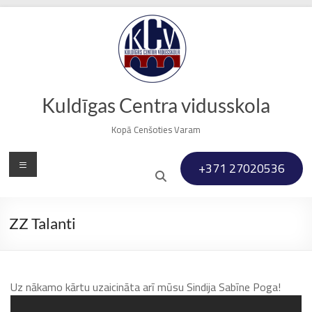
Skip
to
content
Kuldīgas Centra vidusskola
Kopā Cenšoties Varam
Menu
+371 27020536
ZZ Talanti
Uz nākamo kārtu uzaicināta arī mūsu Sindija Sabīne Poga!