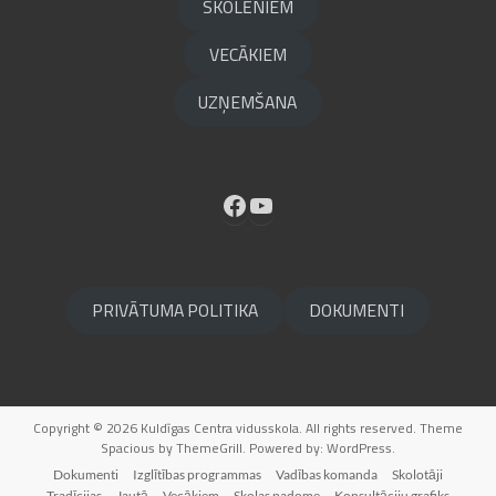
SKOLĒNIEM
VECĀKIEM
UZŅEMŠANA
Facebook
YouTube
PRIVĀTUMA POLITIKA
DOKUMENTI
Copyright © 2026
Kuldīgas Centra vidusskola
. All rights reserved. Theme
Spacious
by ThemeGrill. Powered by:
WordPress
.
Dokumenti
Izglītības programmas
Vadības komanda
Skolotāji
Tradīcijas
Jautā
Vecākiem
Skolas padome
Konsultāciju grafiks