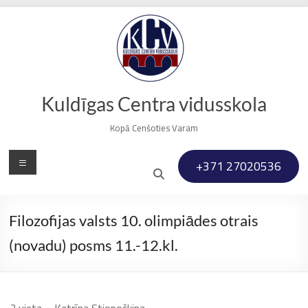
Skip
to
content
Kuldīgas Centra vidusskola
Kopā Cenšoties Varam
Menu
+371 27020536
Filozofijas valsts 10. olimpiādes otrais
(novadu) posms 11.-12.kl.