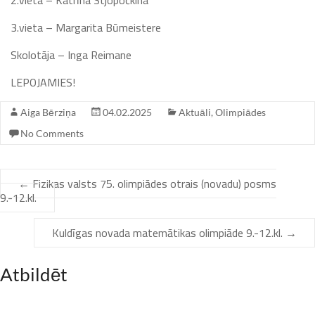
2.vieta – Katrīna Stjopočkina
3.vieta – Margarita Būmeistere
Skolotāja – Inga Reimane
LEPOJAMIES!
Aiga Bērziņa
04.02.2025
Aktuāli
,
Olimpiādes
No Comments
←
Fizikas valsts 75. olimpiādes otrais (novadu) posms
9.-12.kl.
Kuldīgas novada matemātikas olimpiāde 9.-12.kl.
→
Atbildēt