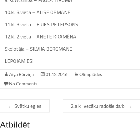
9. kl. Atzinība – PAULA TĪRUMA
10.kl. 3.vieta – ALISE OPMANE
11.kl. 3.vieta – ĒRIKS PĒTERSONS
12.kl. 2.vieta – ANETE KRAMĒNA
Skolotāja – SILVIJA BERGMANE
LEPOJAMIES!
Aiga Bērziņa
01.12.2016
Olimpiādes
No Comments
←
Svētku egles
2.a kl. vecāku radošie darbi
→
Atbildēt