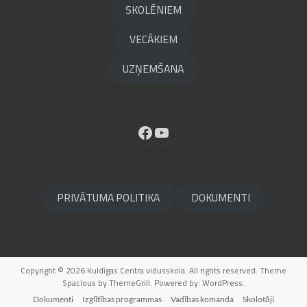
SKOLĒNIEM
VECĀKIEM
UZŅEMŠANA
Facebook
YouTube
PRIVĀTUMA POLITIKA
DOKUMENTI
Copyright © 2026
Kuldīgas Centra vidusskola
. All rights reserved. Theme
Spacious
by ThemeGrill. Powered by:
WordPress
.
Dokumenti
Izglītības programmas
Vadības komanda
Skolotāji