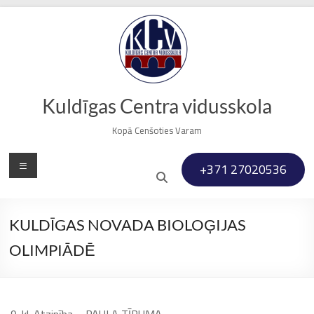
Skip
to
content
Kuldīgas Centra vidusskola
Kopā Cenšoties Varam
Menu
+371 27020536
KULDĪGAS NOVADA BIOLOĢIJAS
OLIMPIĀDĒ