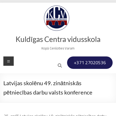
Skip
to
content
Kuldīgas Centra vidusskola
Kopā Cenšoties Varam
Menu
+371 27020536
Latvijas skolēnu 49. zinātniskās
pētniecības darbu valsts konference