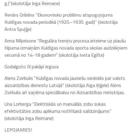
g.)”(skolotāja Inga Reimane)
Renārs Gribēns “Ekonomisko problēmu atspoguļojums
Kuldīgas novada periodikā (1920.–1930. gadi)” (skolotāja
Antra Spuļģe)
Anna Miķelsone “Regulāra treniņu procesa ietekme uz plaušu
tilpuma izmaiņām Kuldīgas novada sporta skolas audzēkņiem
vecumā no 14-18 gadiem” (skolotāja Iveta Eglīte)
Godalgoto III pakāpi ieguva
Alens Zvirbulis “Kuldīgas novada jauniešu viedoklis par valsts
aizsardzības dienestu Latvijā” (skolotāja Aiga Ķiģele) Alens
Zvirbulis arī saņēma speciālbalvu no Aizsardzības ministrijas.
Una Lorberga “Elektriskās un manuālās zobu sukas
efektivitātes zobu aplikuma notīrīšanā salīdzinājums”
(skolotāja Inga Reimane)
LEPOJAMIES!