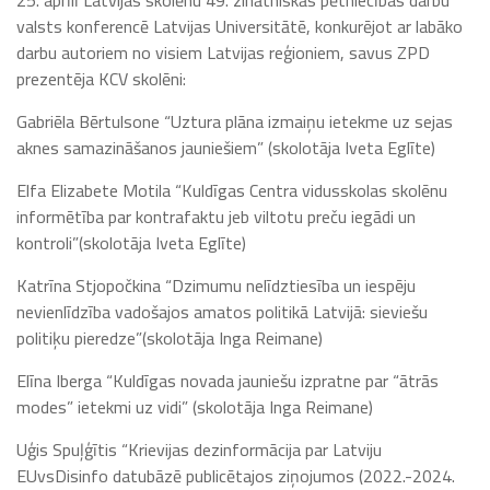
25. aprīlī Latvijas skolēnu 49. zinātniskās pētniecības darbu
valsts konferencē Latvijas Universitātē, konkurējot ar labāko
darbu autoriem no visiem Latvijas reģioniem,
savus ZPD
prezentēja KCV skolēni:
Gabriēla Bērtulsone “Uztura plāna izmaiņu ietekme uz sejas
aknes samazināšanos jauniešiem” (skolotāja Iveta Eglīte)
Elfa Elizabete Motila “Kuldīgas Centra vidusskolas skolēnu
informētība par kontrafaktu jeb viltotu preču iegādi un
kontroli”(skolotāja Iveta Eglīte)
Katrīna Stjopočkina “Dzimumu nelīdztiesība un iespēju
nevienlīdzība vadošajos amatos politikā Latvijā: sieviešu
politiķu pieredze”(skolotāja Inga Reimane)
Elīna Iberga “Kuldīgas novada jauniešu izpratne par “ātrās
modes” ietekmi uz vidi” (skolotāja Inga Reimane)
Uģis Spuļģītis “Krievijas dezinformācija par Latviju
EUvsDisinfo datubāzē publicētajos ziņojumos (2022.-2024.