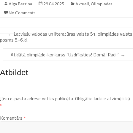
Aiga Bērziņa
29.04.2025
Aktuāli
,
Olimpiādes
No Comments
←
Latviešu valodas un literatūras valsts 51. olimpiādes valsts
posms 5.-6.kl.
Atklātā olimpiāde-konkurss “Uzdrīksties! Domā! Radi!”
→
Atbildēt
Jūsu e-pasta adrese netiks publicēta.
Obligātie lauki ir atzīmēti kā
*
Komentārs
*