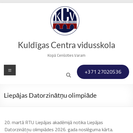
Skip
to
content
Kuldīgas Centra vidusskola
Kopā Cenšoties Varam
Menu
+371 27020536
Liepājas Datorzinātņu olimpiāde
20. martā RTU Liepājas akadēmijā notika Liepājas
Datorzinātņu olimpiādes 2026. gada noslēguma kārta.