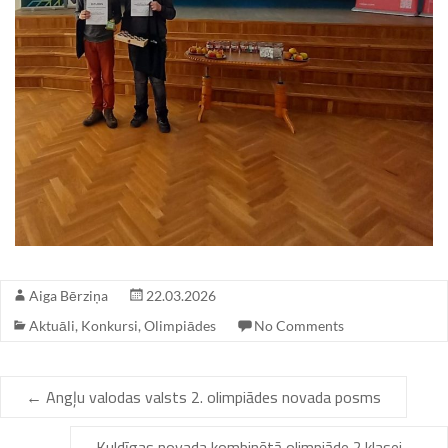
Aiga Bērziņa
22.03.2026
Aktuāli
,
Konkursi
,
Olimpiādes
No Comments
←
Angļu valodas valsts 2. olimpiādes novada posms
Kuldīgas novada kombinētā olimpiāde 2.klasei
→