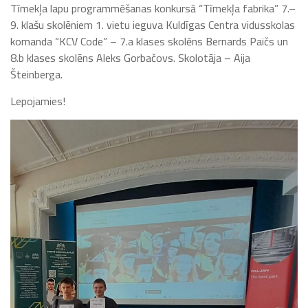
Tīmekļa lapu programmēšanas konkursā “Tīmekļa fabrika” 7.–
9. klašu skolēniem 1. vietu ieguva Kuldīgas Centra vidusskolas
komanda “KCV Code” – 7.a klases skolēns Bernards Paičs un
8.b klases skolēns Aleks Gorbačovs. Skolotāja – Aija
Šteinberga.
Lepojamies!